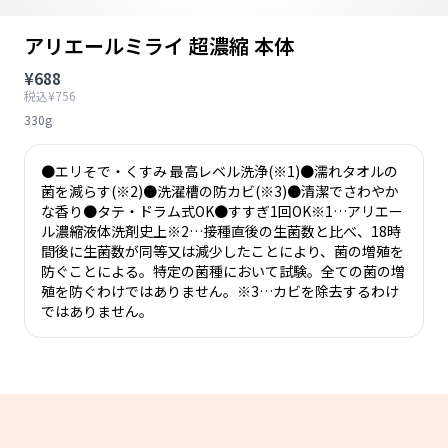
アリエールミライ 超濃縮 本体
¥688
税込¥756
330g
●エリそで・くすみ 最高レベル洗浄(※1)●濡れタオルの
菌を減らす(※2)●洗濯槽の防カビ(※3)●清潔でさわやか
な香り●タテ・ドラム式OK●すすぎ1回OK※1…アリエー
ル濃縮液体洗剤史上※2…接種直後の生菌数と比べ、18時
間後に生菌数が同等又は減少したことにより、菌の増殖を
防ぐことによる。特定の菌種において試験。全ての菌の増
殖を防ぐわけではありません。※3…カビを除去するわけ
ではありません。