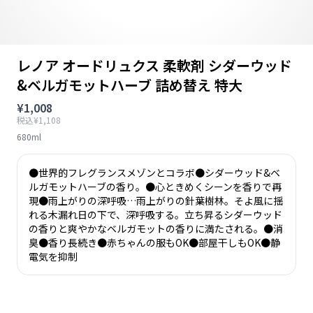
レノア オードリュクス 柔軟剤 シダーウッド
&ベルガモットハーブ 詰め替え 特大
¥1,008
税込¥1,108
680ml
●世界的フレグランスメゾンとコラボ●シダーウッド&ベ
ルガモットハーブの香り。●心ときめくシーンを香りで再
現●雨上がりの深呼吸…雨上がりの針葉樹林。そよ風に揺
れる木漏れ日の下で、深呼吸する。立ち昇るシダーウッド
の香りと爽やかなベルガモットの香りに満たされる。●消
臭●香り長続き●赤ちゃんの服もOK●部屋干しもOK●静
電気を抑制