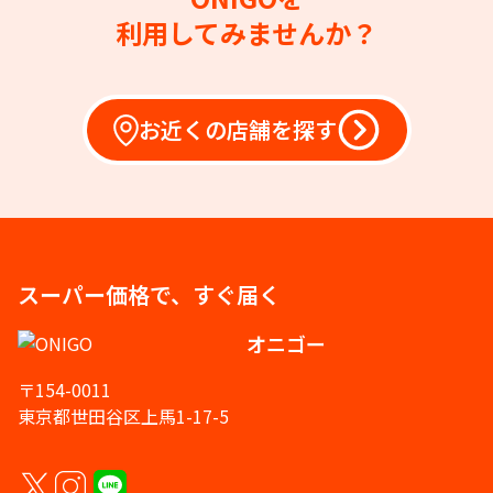
利用してみませんか？
お近くの店舗を探す
スーパー価格で、すぐ届く
オニゴー
〒154-0011
東京都世田谷区上馬1-17-5