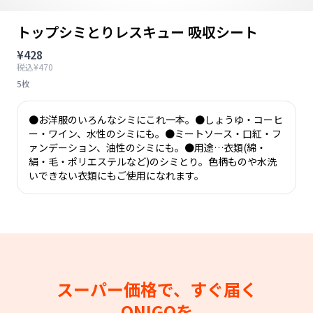
トップシミとりレスキュー 吸収シート
¥428
税込¥470
5枚
●お洋服のいろんなシミにこれ一本。●しょうゆ・コーヒ
ー・ワイン、水性のシミにも。●ミートソース・口紅・フ
ァンデーション、油性のシミにも。●用途…衣類(綿・
絹・毛・ポリエステルなど)のシミとり。色柄ものや水洗
いできない衣類にもご使用になれます。
スーパー価格で、すぐ届く
ONIGOを