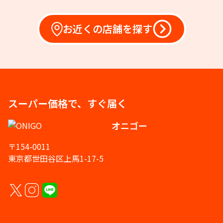
お近くの店舗を探す
スーパー価格で、すぐ届く
オニゴー
〒154-0011
東京都世田谷区上馬1-17-5