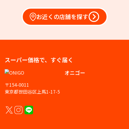
お近くの店舗を探す
スーパー価格で、すぐ届く
オニゴー
〒154-0011
東京都世田谷区上馬1-17-5