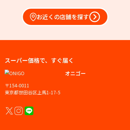
お近くの店舗を探す
スーパー価格で、すぐ届く
オニゴー
〒154-0011
東京都世田谷区上馬1-17-5