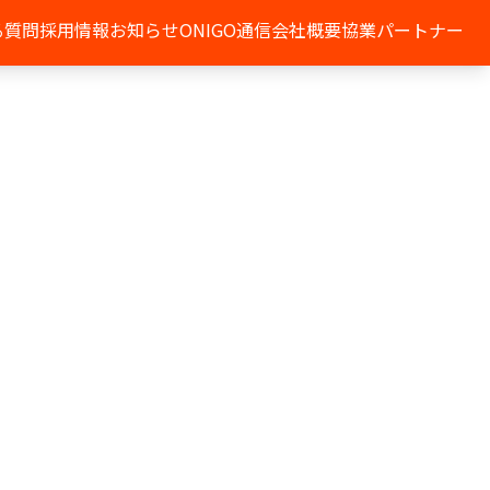
る質問
採用情報
お知らせ
ONIGO通信
会社概要
協業パートナー