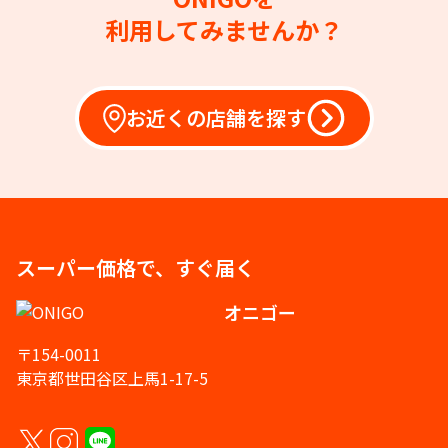
利用してみませんか？
お近くの店舗を探す
スーパー価格で、すぐ届く
オニゴー
〒154-0011
東京都世田谷区上馬1-17-5