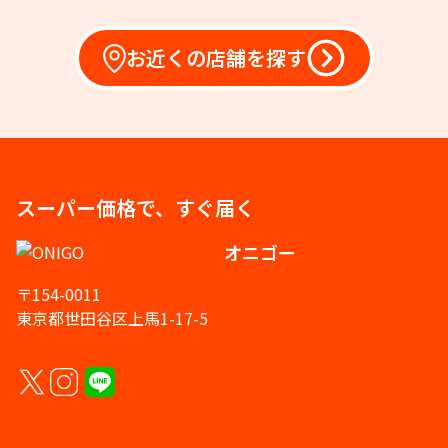
お近くの店舗を探す
スーパー価格で、すぐ届く
オニゴー
〒154-0011
東京都世田谷区上馬1-17-5