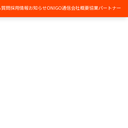
る質問
採用情報
お知らせ
ONIGO通信
会社概要
協業パートナー