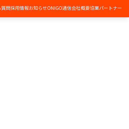
る質問
採用情報
お知らせ
ONIGO通信
会社概要
協業パートナー