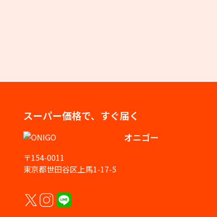
スーパー価格で、すぐ届く
オニゴー
〒154-0011
東京都世田谷区上馬1-17-5