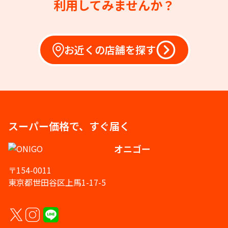
利用してみませんか？
お近くの店舗を探す
スーパー価格で、すぐ届く
オニゴー
〒154-0011
東京都世田谷区上馬1-17-5