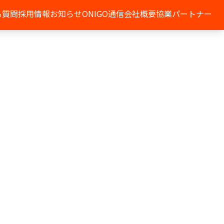
る質問
採用情報
お知らせ
ONIGO通信
会社概要
協業パートナー