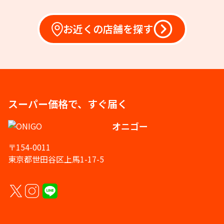
お近くの店舗を探す
スーパー価格で、すぐ届く
オニゴー
〒154-0011
東京都世田谷区上馬1-17-5