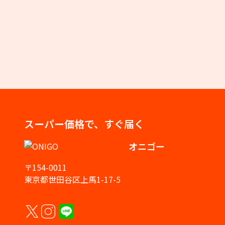
スーパー価格で、すぐ届く
オニゴー
〒154-0011
東京都世田谷区上馬1-17-5