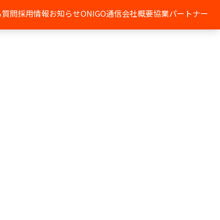
る質問
採用情報
お知らせ
ONIGO通信
会社概要
協業パートナー