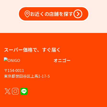
お近くの店舗を探す
スーパー価格で、すぐ届く
オニゴー
〒154-0011
東京都世田谷区上馬1-17-5