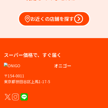
お近くの店舗を探す
スーパー価格で、すぐ届く
オニゴー
〒154-0011
東京都世田谷区上馬1-17-5