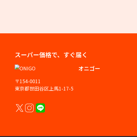
スーパー価格で、すぐ届く
オニゴー
〒154-0011
東京都世田谷区上馬1-17-5