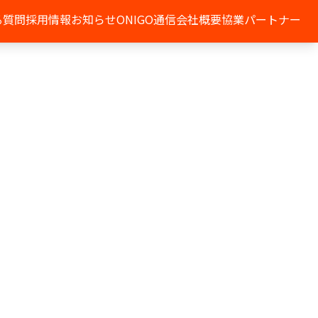
る質問
採用情報
お知らせ
ONIGO通信
会社概要
協業パートナー