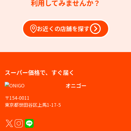
利用してみませんか？
お近くの店舗を探す
スーパー価格で、すぐ届く
オニゴー
〒154-0011
東京都世田谷区上馬1-17-5