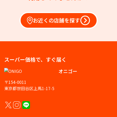
お近くの店舗を探す
スーパー価格で、すぐ届く
オニゴー
〒154-0011
東京都世田谷区上馬1-17-5