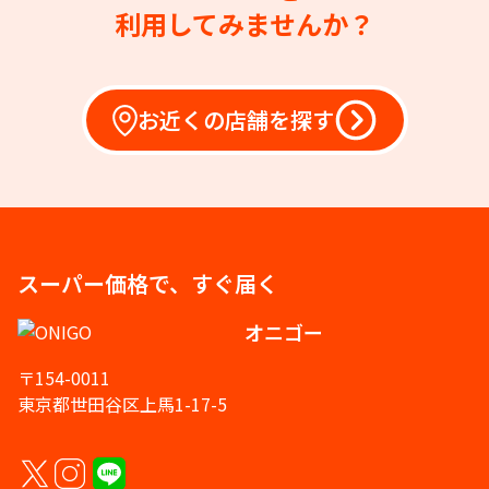
利用してみませんか？
お近くの店舗を探す
スーパー価格で、すぐ届く
オニゴー
〒154-0011
東京都世田谷区上馬1-17-5