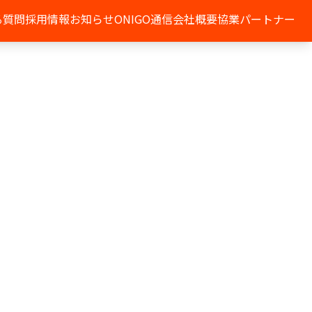
る質問
採用情報
お知らせ
ONIGO通信
会社概要
協業パートナー