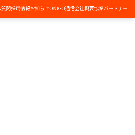
る質問
採用情報
お知らせ
ONIGO通信
会社概要
協業パートナー