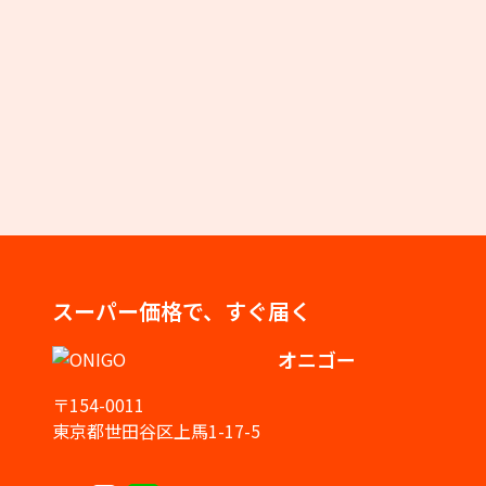
スーパー価格で、すぐ届く
オニゴー
〒154-0011
東京都世田谷区上馬1-17-5