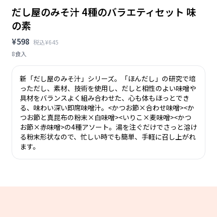
だし屋のみそ汁 4種のバラエティセット 味
の素
¥598
税込¥645
8食入
新「だし屋のみそ汁」シリーズ。「ほんだし」の研究で培
っただし、素材、技術を使用し、だしと相性のよい味噌や
具材をバランスよく組み合わせた、心も体もほっとでき
る、味わい深い即席味噌汁。<かつお節×合わせ味噌><か
つお節と真昆布の粉末×白味噌><いりこ×麦味噌><かつ
お節×赤味噌>の4種アソート。湯を注ぐだけでさっと溶け
る粉末形状なので、忙しい時でも簡単、手軽に召し上がれ
ます。