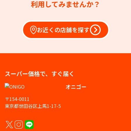
利用してみませんか？
お近くの店舗を探す
スーパー価格で、すぐ届く
オニゴー
〒154-0011
東京都世田谷区上馬1-17-5