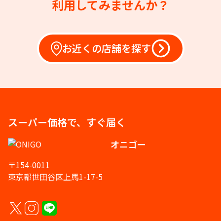
利用してみませんか？
お近くの店舗を探す
スーパー価格で、すぐ届く
オニゴー
〒154-0011
東京都世田谷区上馬1-17-5