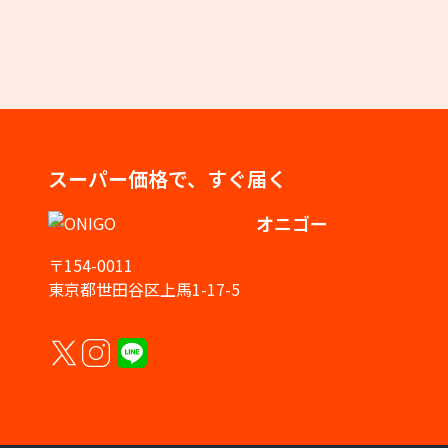
スーパー価格で、すぐ届く
オニゴー
〒154-0011
東京都世田谷区上馬1-17-5