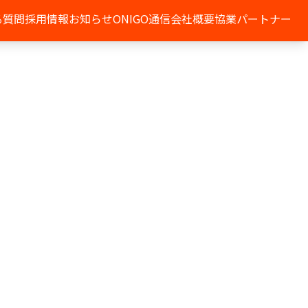
る質問
採用情報
お知らせ
ONIGO通信
会社概要
協業パートナー