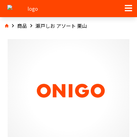
商品
瀬戸しお アソート 栗山