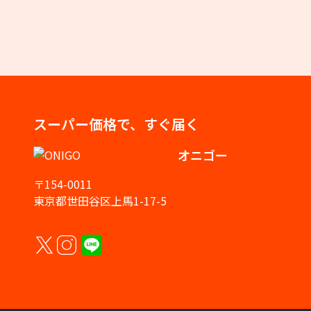
スーパー価格で、すぐ届く
オニゴー
〒154-0011
東京都世田谷区上馬1-17-5