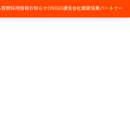
る質問
採用情報
お知らせ
ONIGO通信
会社概要
協業パートナー