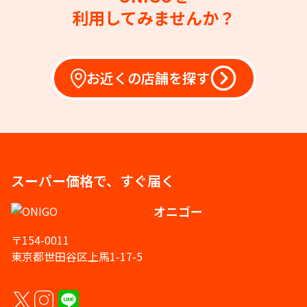
利用してみませんか？
お近くの店舗を探す
スーパー価格で、すぐ届く
オニゴー
〒154-0011
東京都世田谷区上馬1-17-5