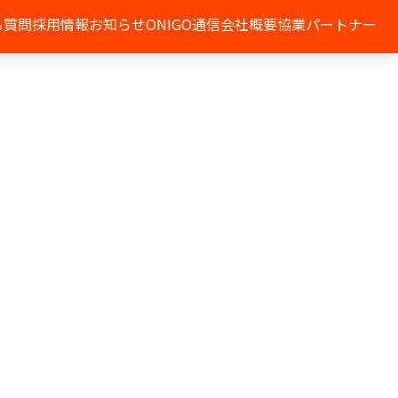
る質問
採用情報
お知らせ
ONIGO通信
会社概要
協業パートナー