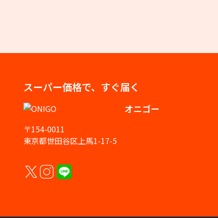
スーパー価格で、すぐ届く
オニゴー
〒154-0011
東京都世田谷区上馬1-17-5