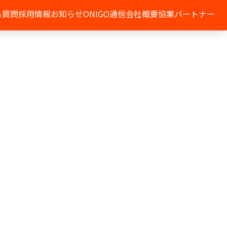
る質問
採用情報
お知らせ
ONIGO通信
会社概要
協業パートナー