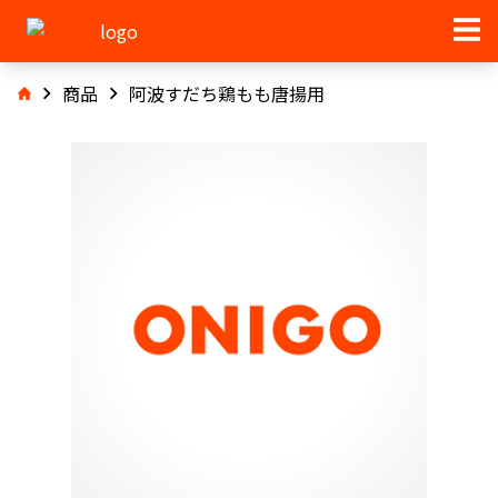
商品
阿波すだち鶏もも唐揚用