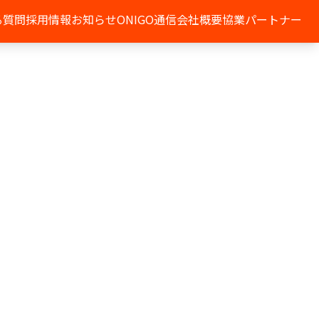
る質問
採用情報
お知らせ
ONIGO通信
会社概要
協業パートナー