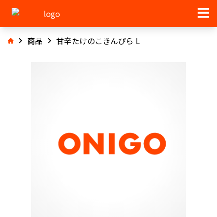
商品
甘辛たけのこきんぴら L