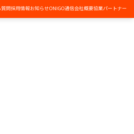
る質問
採用情報
お知らせ
ONIGO通信
会社概要
協業パートナー