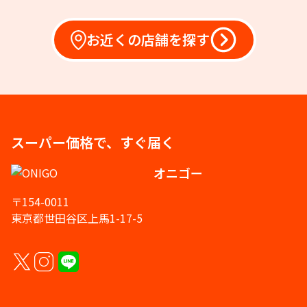
お近くの店舗を探す
スーパー価格で、すぐ届く
オニゴー
〒154-0011
東京都世田谷区上馬1-17-5