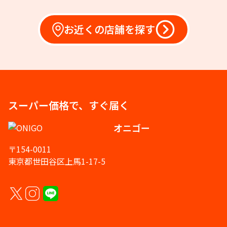
お近くの店舗を探す
スーパー価格で、すぐ届く
オニゴー
〒154-0011
東京都世田谷区上馬1-17-5