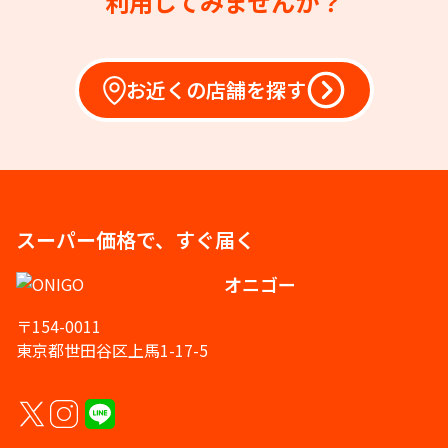
利用してみませんか？
お近くの店舗を探す
スーパー価格で、すぐ届く
オニゴー
〒154-0011
東京都世田谷区上馬1-17-5