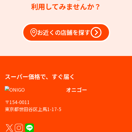
利用してみませんか？
お近くの店舗を探す
スーパー価格で、すぐ届く
オニゴー
〒154-0011
東京都世田谷区上馬1-17-5