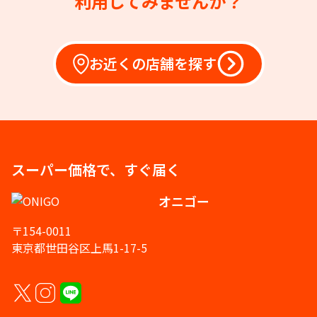
利用してみませんか？
お近くの店舗を探す
スーパー価格で、すぐ届く
オニゴー
〒154-0011
東京都世田谷区上馬1-17-5