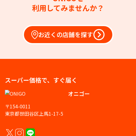
利用してみませんか？
お近くの店舗を探す
スーパー価格で、すぐ届く
オニゴー
〒154-0011
東京都世田谷区上馬1-17-5