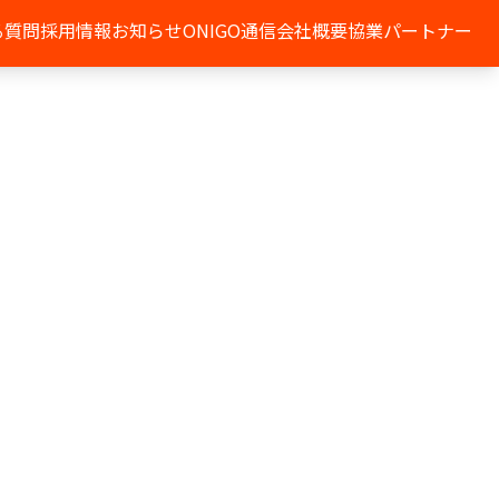
る質問
採用情報
お知らせ
ONIGO通信
会社概要
協業パートナー