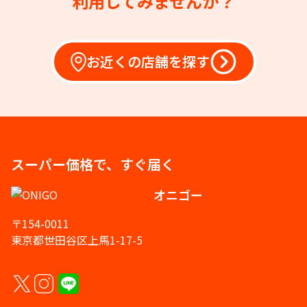
利用してみませんか？
お近くの店舗を探す
スーパー価格で、すぐ届く
オニゴー
〒154-0011
東京都世田谷区上馬1-17-5