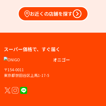
お近くの店舗を探す
スーパー価格で、すぐ届く
オニゴー
〒154-0011
東京都世田谷区上馬1-17-5