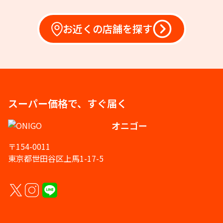
お近くの店舗を探す
スーパー価格で、すぐ届く
オニゴー
〒154-0011
東京都世田谷区上馬1-17-5