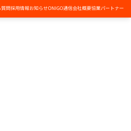
る質問
採用情報
お知らせ
ONIGO通信
会社概要
協業パートナー