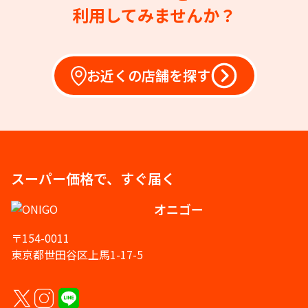
利用してみませんか？
お近くの店舗を探す
スーパー価格で、すぐ届く
オニゴー
〒154-0011
東京都世田谷区上馬1-17-5