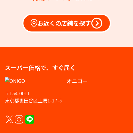
お近くの店舗を探す
スーパー価格で、すぐ届く
オニゴー
〒154-0011
東京都世田谷区上馬1-17-5