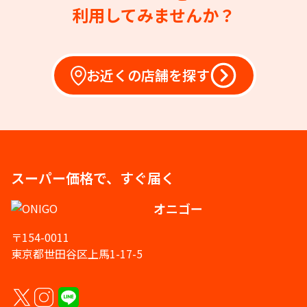
利用してみませんか？
お近くの店舗を探す
スーパー価格で、すぐ届く
オニゴー
〒154-0011
東京都世田谷区上馬1-17-5