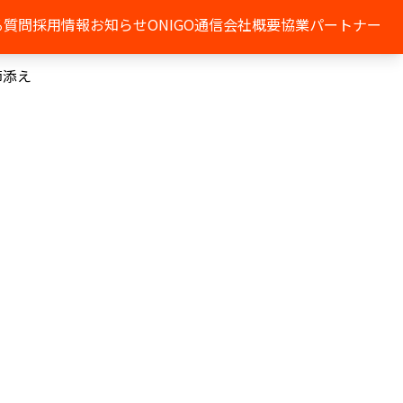
る質問
採用情報
お知らせ
ONIGO通信
会社概要
協業パートナー
節添え